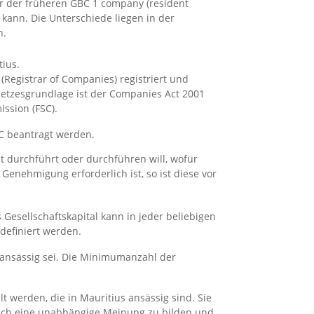
er der früheren GBC 1 company (resident
kann. Die Unterschiede liegen in der
n.
tius.
(Registrar of Companies) registriert und
setzesgrundlage ist der Companies Act 2001
ssion (FSC).
SC beantragt werden.
it durchführt oder durchführen will, wofür
 Genehmigung erforderlich ist, so ist diese vor
s Gesellschaftskapital kann in jeder beliebigen
efiniert werden.
 ansässig sei. Die Minimumanzahl der
t werden, die in Mauritius ansässig sind. Sie
sich eine unabhängige Meinung zu bilden und