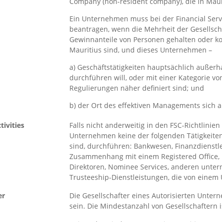
Company (non-resident company), die in Mau
Ein Unternehmen muss bei der Financial Serv
beantragen, wenn die Mehrheit der Gesellsch
Gewinnanteile von Personen gehalten oder kon
Mauritius sind, und dieses Unternehmen –
a) Geschäftstätigkeiten hauptsächlich außerh
durchführen will, oder mit einer Kategorie von
Regulierungen näher definiert sind; und
b) der Ort des effektiven Managements sich a
tivities
Falls nicht anderweitig in den FSC-Richtlinien 
Unternehmen keine der folgenden Tätigkeiten,
sind, durchführen: Bankwesen, Finanzdienstl
Zusammenhang mit einem Registered Office, 
Direktoren, Nominee Services, anderen unte
Trusteeship-Dienstleistungen, die von eine
er
Die Gesellschafter eines Autorisierten Unte
sein. Die Mindestanzahl von Gesellschaftern i