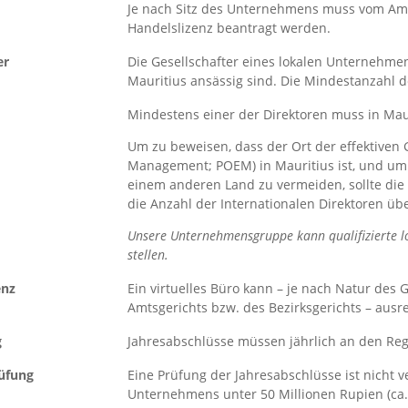
Je nach Sitz des Unternehmens muss vom Amts
Handelslizenz beantragt werden.
er
Die Gesellschafter eines lokalen Unternehmen
Mauritius ansässig sind. Die Mindestanzahl de
Mindestens einer der Direktoren muss in Mau
Um zu beweisen, dass der Ort der effektiven G
Management; POEM) in Mauritius ist, und um e
einem anderen Land zu vermeiden, sollte die 
die Anzahl der Internationalen Direktoren üb
Unsere Unternehmensgruppe kann qualifizierte lo
stellen.
enz
Ein virtuelles Büro kann – je nach Natur des
Amtsgerichts bzw. des Bezirksgerichts – ausr
g
Jahresabschlüsse müssen jährlich an den Reg
üfung
Eine Prüfung der Jahresabschlüsse ist nicht v
Unternehmens unter 50 Millionen Rupien (ca. 1