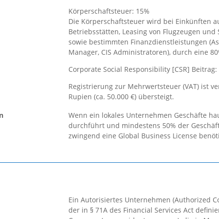
g
Körperschaftsteuer: 15%
Die Körperschaftsteuer wird bei Einkünften 
Betriebsstätten, Leasing von Flugzeugen und 
sowie bestimmten Finanzdienstleistungen (As
Manager, CIS Administratoren), durch eine 80%
Corporate Social Responsibility [CSR] Beitr
Registrierung zur Mehrwertsteuer (VAT) ist v
Rupien (ca. 50.000 €) übersteigt.
en
Wenn ein lokales Unternehmen Geschäfte hau
durchführt und mindestens 50% der Geschäfts
zwingend eine Global Business License benöti
Ein Autorisiertes Unternehmen (Authorized C
der in § 71A des Financial Services Act defini