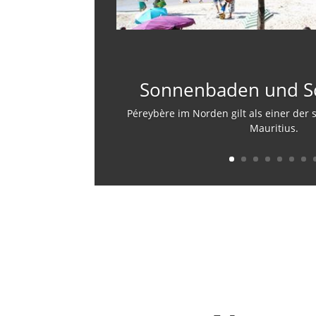
Sonnenbaden und 
Péreybère im Norden gilt als einer der
Mauritius.