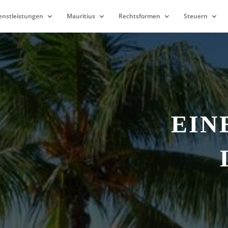
enstleistungen
Mauritius
Rechtsformen
Steuern
EIN