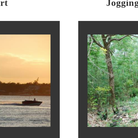
rt
Joggin